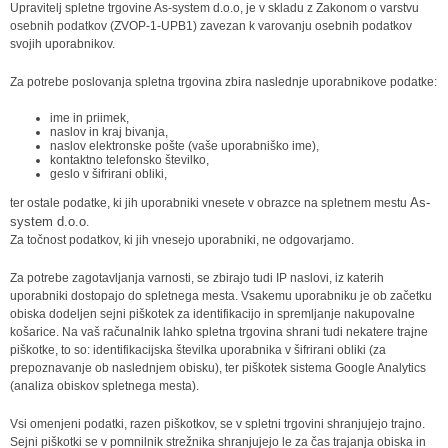
Upravitelj spletne trgovine As-system d.o.o, je v skladu z Zakonom o varstvu
osebnih podatkov (ZVOP-1-UPB1) zavezan k varovanju osebnih podatkov
svojih uporabnikov.
Za potrebe poslovanja spletna trgovina zbira naslednje uporabnikove podatke:
ime in priimek,
naslov in kraj bivanja,
naslov elektronske pošte (vaše uporabniško ime),
kontaktno telefonsko številko,
geslo v šifrirani obliki,
As-
ter ostale podatke, ki jih uporabniki vnesete v obrazce na spletnem mestu
system d.o.o
.
Za točnost podatkov, ki jih vnesejo uporabniki, ne odgovarjamo.
Za potrebe zagotavljanja varnosti, se zbirajo tudi IP naslovi, iz katerih
uporabniki dostopajo do spletnega mesta. Vsakemu uporabniku je ob začetku
obiska dodeljen sejni piškotek za identifikacijo in spremljanje nakupovalne
košarice. Na vaš računalnik lahko spletna trgovina shrani tudi nekatere trajne
piškotke, to so: identifikacijska številka uporabnika v šifrirani obliki (za
prepoznavanje ob naslednjem obisku), ter piškotek sistema Google Analytics
(analiza obiskov spletnega mesta).
Vsi omenjeni podatki, razen piškotkov, se v spletni trgovini shranjujejo trajno.
Sejni piškotki se v pomnilnik strežnika shranjujejo le za čas trajanja obiska in