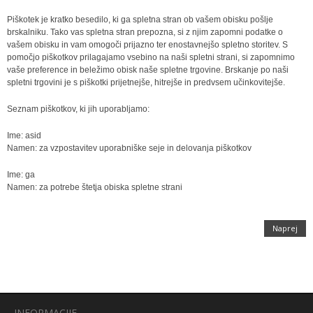
Piškotek je kratko besedilo, ki ga spletna stran ob vašem obisku pošlje
brskalniku. Tako vas spletna stran prepozna, si z njim zapomni podatke o
vašem obisku in vam omogoči prijazno ter enostavnejšo spletno storitev. S
pomočjo piškotkov prilagajamo vsebino na naši spletni strani, si zapomnimo
vaše preference in beležimo obisk naše spletne trgovine. Brskanje po naši
spletni trgovini je s piškotki prijetnejše, hitrejše in predvsem učinkovitejše.
Seznam piškotkov, ki jih uporabljamo:
Ime: asid
Namen: za vzpostavitev uporabniške seje in delovanja piškotkov
Ime: ga
Namen: za potrebe štetja obiska spletne strani
Naprej
INFORMACIJE