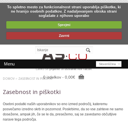
To spletno mesto za funkcionalnost strani uporablja piškotke, ki
ne hranijo osebnih podatkov. Z nadaljevanjem obiska strani
soglašate z njihovo uporabo
Sprejmi
Zavrni
Menu
Slovenščina
Lahko se
prijavite
ali
ustvarite nov račun
.
0 izdelkov - 0,00€
DOMOV
»
ZASEBNOST IN PIŠKOTKI
Zasebnost in piškotki
Osebni podatki naših uporabnikov so eno izmed področij, kateremu
posvečamo izredno skrb in pozornost. Poskrbimo, da so vse zahteve ne samo
dosežene, ampak jih, če se le da, presežemo, saj se zavedamo občutljive
narave tega področja.