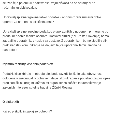
se izbrišejo po eni uri neaktivnosti, trajni piškotki pa so shranjeni na
računalniku obiskovalca.
Upravitelj spletne trgovine lahko podatke v anonimizirani sumarni obliki
uporabi za namene statističnih analiz.
Upravitelj spletne trgovine podatkov o uporabnikih v nobenem primeru ne bo
predal nepooblaščenim osebam. Dostavni službi (npr. Pošta Slovenije) bomo
zaupali le uporabnikov naslov za dostavo. Z uporabnikom bomo stopili v stik
prek sredstev komunikacije na daljavo le, če uporabnik temu izrecno ne
nasprotuje.
Izjemno razkritje osebnih podatkov
Podatki, ki se zbirajo in obdelujejo, bodo razkriti le, če je taka obveznost
določena v zakonu, ali v dobri veri, da je tako ukrepanje potrebno za postopke
pred sodišči ali drugimi državnimi organi ter za zaščito in uresničevanje
zakonitih interesov spletne trgovine Žičniki Rozman.
O piškotkih
Kaj so piškotki in zakaj so potrebni?