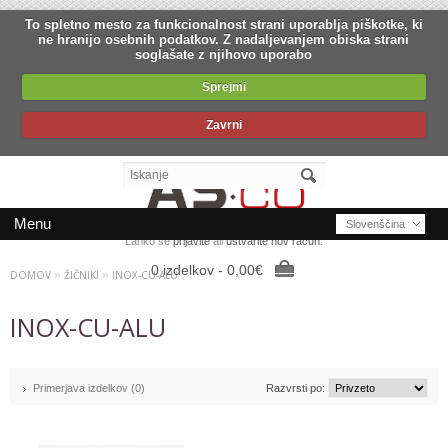
To spletno mesto za funkcionalnost strani uporablja piškotke, ki
ne hranijo osebnih podatkov. Z nadaljevanjem obiska strani
soglašate z njihovo uporabo
Sprejmi
Zavrni
Menu
Slovenščina
Lahko se
prijavite
ali
ustvarite nov račun
.
0 izdelkov - 0,00€
DOMOV
»
ŽIČNIKI
»
INOX-CU-ALU
INOX-CU-ALU
Primerjava izdelkov (0)
Razvrsti po: