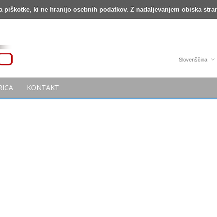
a piškotke, ki ne hranijo osebnih podatkov. Z nadaljevanjem obiska str
Slovenščina
RICA
KONTAKT