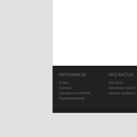
INFORMACIJE
MOJ RAČUN
O Nas
Moj račun
Dostava
Zgodovina naročil
Zasebnost in piškotki
www.as-system.si
Pogoji poslovanja