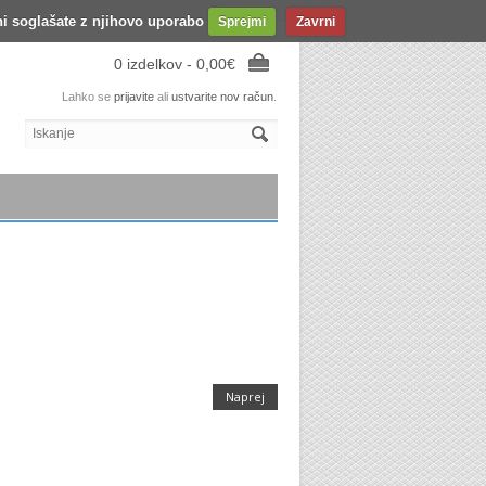
ani soglašate z njihovo uporabo
Sprejmi
Zavrni
0 izdelkov - 0,00€
Lahko se
prijavite
ali
ustvarite nov račun
.
Naprej